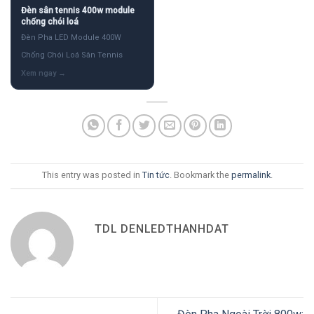
Đèn sân tennis 400w module
chống chói loá
Đèn Pha LED Module 400W
Chống Chói Loá Sân Tennis
This entry was posted in
Tin tức
. Bookmark the
permalink
.
TDL DENLEDTHANHDAT