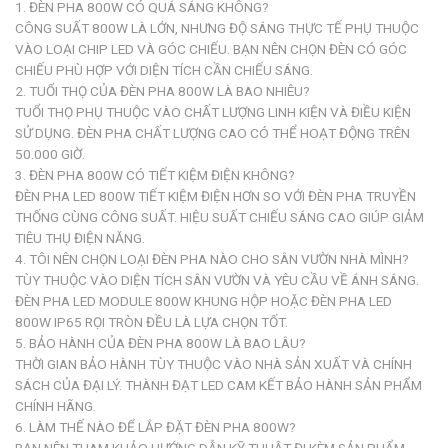
1. ĐÈN PHA 800W CÓ QUÁ SÁNG KHÔNG?
CÔNG SUẤT 800W LÀ LỚN, NHƯNG ĐỘ SÁNG THỰC TẾ PHỤ THUỘC
VÀO LOẠI CHIP LED VÀ GÓC CHIẾU. BẠN NÊN CHỌN ĐÈN CÓ GÓC
CHIẾU PHÙ HỢP VỚI DIỆN TÍCH CẦN CHIẾU SÁNG.
2. TUỔI THỌ CỦA ĐÈN PHA 800W LÀ BAO NHIÊU?
TUỔI THỌ PHỤ THUỘC VÀO CHẤT LƯỢNG LINH KIỆN VÀ ĐIỀU KIỆN
SỬ DỤNG. ĐÈN PHA CHẤT LƯỢNG CAO CÓ THỂ HOẠT ĐỘNG TRÊN
50.000 GIỜ.
3. ĐÈN PHA 800W CÓ TIẾT KIỆM ĐIỆN KHÔNG?
ĐÈN PHA LED 800W TIẾT KIỆM ĐIỆN HƠN SO VỚI ĐÈN PHA TRUYỀN
THỐNG CÙNG CÔNG SUẤT. HIỆU SUẤT CHIẾU SÁNG CAO GIÚP GIẢM
TIÊU THỤ ĐIỆN NĂNG.
4. TÔI NÊN CHỌN LOẠI ĐÈN PHA NÀO CHO SÂN VƯỜN NHÀ MÌNH?
TÙY THUỘC VÀO DIỆN TÍCH SÂN VƯỜN VÀ YÊU CẦU VỀ ÁNH SÁNG.
ĐÈN PHA LED MODULE 800W KHUNG HỘP HOẶC ĐÈN PHA LED
800W IP65 RỌI TRÒN ĐỀU LÀ LỰA CHỌN TỐT.
5. BẢO HÀNH CỦA ĐÈN PHA 800W LÀ BAO LÂU?
THỜI GIAN BẢO HÀNH TÙY THUỘC VÀO NHÀ SẢN XUẤT VÀ CHÍNH
SÁCH CỦA ĐẠI LÝ. THÀNH ĐẠT LED CAM KẾT BẢO HÀNH SẢN PHẨM
CHÍNH HÃNG.
6. LÀM THẾ NÀO ĐỂ LẮP ĐẶT ĐÈN PHA 800W?
BẠN NÊN THAM KHẢO HƯỚNG DẪN KỸ THUẬT ĐI KÈM SẢN PHẨM