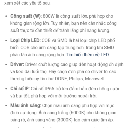
xem xét các yếu tố sau:
Công suất (W):
800W là công suất lớn, phù hợp cho
không gian rộng lớn. Tuy nhiên, bạn nên cân nhắc công
suất thực tế cần thiết để tránh lãng phí năng lượng.
Loại Chip LED:
COB và SMD là hai loại chip LED phổ
biến. COB cho ánh sáng tập trung hơn, trong khi SMD
phân tán ánh sáng rộng hơn.
Tìm hiểu thêm về LED
Driver:
Driver chất lượng cao giúp đèn hoạt động ổn định
và kéo dài tuổi thọ. Hãy chọn đèn pha có driver từ các
thương hiệu uy tín như DONE, Philips, Meanwell.
Chỉ số IP:
Chỉ số IP65 trở lên đảm bảo đèn chống nước
và bụi tốt, phù hợp với môi trường ngoài trời.
Màu ánh sáng:
Chọn màu ánh sáng phù hợp với mục
đích sử dụng. Ánh sáng trắng (6000K) cho không gian
sáng rõ, ánh sáng vàng (3000K) tạo cảm giác ấm áp.