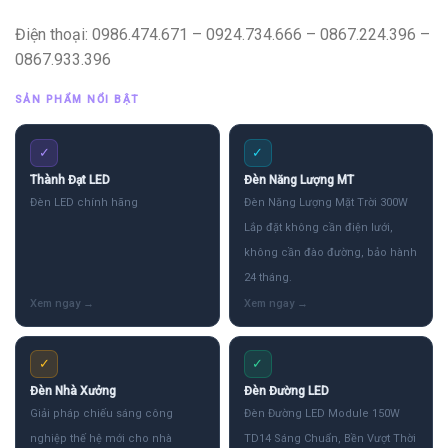
Điện thoại: 0986.474.671 – 0924.734.666 – 0867.224.396 –
0867.933.396
SẢN PHẨM NỔI BẬT
✓
✓
Thành Đạt LED
Đèn Năng Lượng MT
Đèn LED chính hãng
Đèn Năng Lượng Mặt Trời 300W
Lắp đặt không cần điện lưới,
không cần đào đường, bảo hành
24 tháng.
✓
✓
Đèn Nhà Xưởng
Đèn Đường LED
Giải pháp chiếu sáng công
Đèn Đường LED Module 150W
nghiệp thế hệ mới cho nhà
TD14 Sáng Chuẩn, Bền Vượt Thời