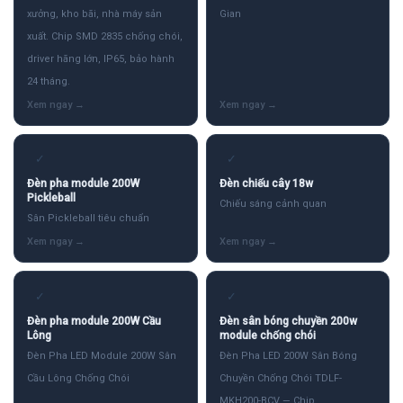
xưởng, kho bãi, nhà máy sản
Gian
xuất. Chip SMD 2835 chống chói,
driver hãng lớn, IP65, bảo hành
24 tháng.
✓
✓
Đèn pha module 200W
Đèn chiếu cây 18w
Pickleball
Chiếu sáng cảnh quan
Sân Pickleball tiêu chuẩn
✓
✓
Đèn pha module 200W Cầu
Đèn sân bóng chuyền 200w
Lông
module chống chói
Đèn Pha LED Module 200W Sân
Đèn Pha LED 200W Sân Bóng
Cầu Lông Chống Chói
Chuyền Chống Chói TDLF-
MKH200-BCV — Chip