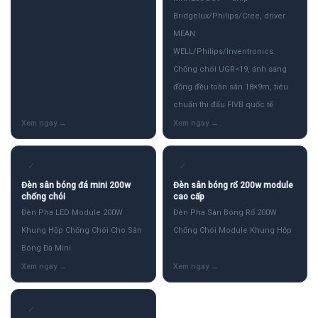
Bridgelux/Philips/Cree, driver
MEAN
WELL/Philips/Inventronics.
Chống chói UGR<19, ánh sáng
đồng đều toàn sân 18×9m, tiêu
chuẩn thi đấu FIVB quốc tế
✓
✓
Đèn sân bóng đá mini 200w
Đèn sân bóng rổ 200w module
chống chói
cao cấp
Đèn Pha LED Module 200W
Đèn Pha Sân Bóng Rổ 200W
Khung Hộp Chống Chói Cho Sân
Chống Chói Module Khung Hộp
Bóng Đá Mini
✓