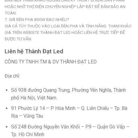
HOẶC NHỜ THỢ ĐIỆN CHUYÊN NGHIỆP LẮP ĐẶT ĐỂ ĐẢM BẢO AN
TOÀN.
7. GIÁ ĐÈN PHA 800W BAO NHIÊU?
GIÁ CẢ TÙY THUỘC VÀO LOẠI ĐÈN PHA VÀ TÍNH NĂNG. THAM KHẢO
GIÁ TRÊN WEBSITE THÀNH ĐẠT LED HOẶC LIÊN HỆ TRỰC TIẾP ĐỂ
ĐƯỢC TƯ VẤN.
Liên hệ Thành Đạt Led
CÔNG TY TNHH TM & DV THÀNH ĐẠT LED
Địa chỉ:
Số 938 đường Quang Trung, Phường Yên Nghĩa, Thành
phố Hà Nội, Việt Nam.
91 Phước Lý 14 – P. Hòa Minh – Q. Liên Chiểu – Tp. Bà
Rịa – Vũng Tàu
Số 248 Đường Nguyễn Văn Khối – P.9 – Quận Gò Vấp –
Tp. Hồ Chí Minh